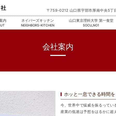
〒759-0212 山口県宇部市厚南中央5丁
案内
ネイバーズキッチン
山口東京理科大学 第一食堂
OUT
NEIGHBORS-KITCHEN
SOCU_NO1
会社案内
ホッと一息できる時間を
今、世界中で猛威を振るってい
産業の低迷は予想をはるかに超